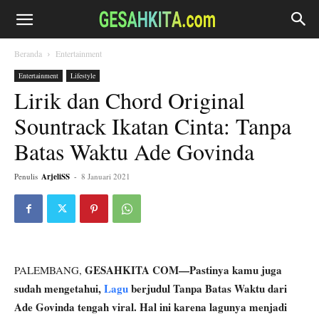
Beranda
Entertainment
Entertainment
Lifestyle
Lirik dan Chord Original
Sountrack Ikatan Cinta: Tanpa
Batas Waktu Ade Govinda
Penulis
ArjeliSS
-
8 Januari 2021
GESAHKITA COM—Pastinya kamu juga
PALEMBANG,
sudah mengetahui,
Lagu
berjudul Tanpa Batas Waktu dari
Ade Govinda tengah viral. Hal ini karena lagunya menjadi