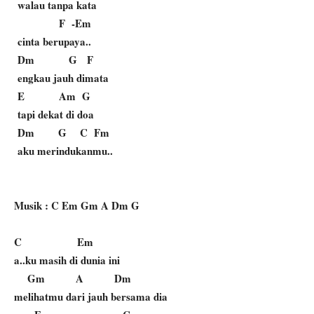
walau tanpa kata
F -Em
cinta berupaya..
Dm G F
engkau jauh dimata
E Am G
tapi dekat di doa
Dm G C Fm
aku merindukanmu..
Musik : C Em Gm A Dm G
C Em
a..ku masih di dunia ini
Gm A Dm
melihatmu dari jauh bersama dia