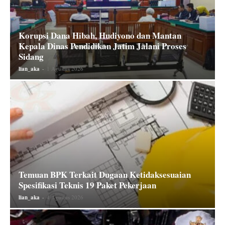
Korupsi Dana Hibah, Hudiyono dan Mantan
Kepala Dinas Pendidikan Jatim Jalani Proses
Sidang
lian_aka
-
1 Agustus 2026
Temuan BPK Terkait Dugaan Ketidaksesuaian
Spesifikasi Teknis 19 Paket Pekerjaan
lian_aka
-
4 Agustus 2026