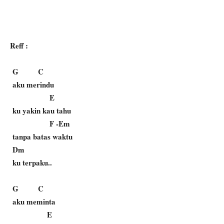
Reff :
G C
aku merindu
E
ku yakin kau tahu
F -Em
tanpa batas waktu
Dm
ku terpaku..
G C
aku meminta
E