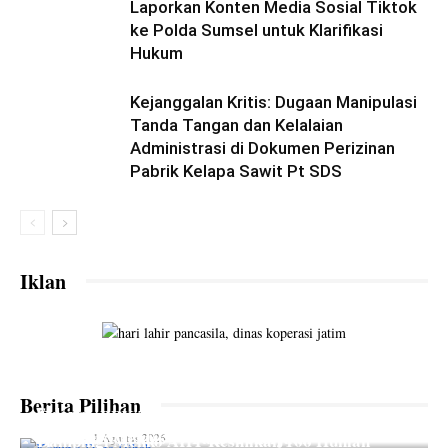
Laporkan Konten Media Sosial Tiktok
ke Polda Sumsel untuk Klarifikasi
Hukum
Kejanggalan Kritis: Dugaan Manipulasi
Tanda Tangan dan Kelalaian
Administrasi di Dokumen Perizinan
Pabrik Kelapa Sawit Pt SDS
Iklan
Korupsi Dana Hibah, Hudiyono dan Mantan
Kepala Dinas Pendidikan Jatim Jalani Proses
Berita Pilihan
Sidang
Temuan BPK Terkait Dugaan Ketidaksesuaian
Wujudkan Lingkungan ASRI, Gubernur Khofifah
Spesifikasi Teknis 19 Paket Pekerjaan
Dampingi Menko AHY Resmikan 166 Hunian
lian_aka
-
1 Agustus 2026