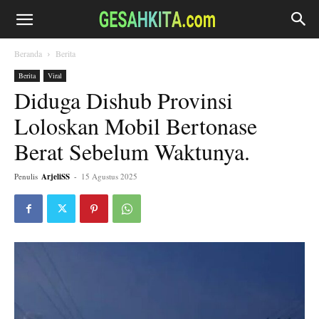
Beranda
Berita
Berita
Viral
Diduga Dishub Provinsi
Loloskan Mobil Bertonase
Berat Sebelum Waktunya.
Penulis
ArjeliSS
-
15 Agustus 2025