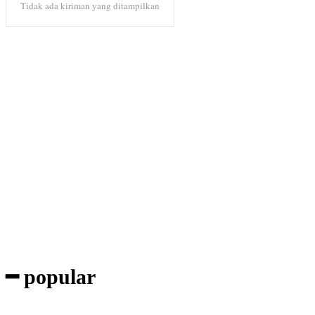
Tidak ada kiriman yang ditampilkan
Subscribe to our magazine
━ popular