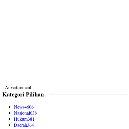
- Advertisement -
Kategori Pilihan
News
4606
Nasional
638
Hukum
381
Daerah
364