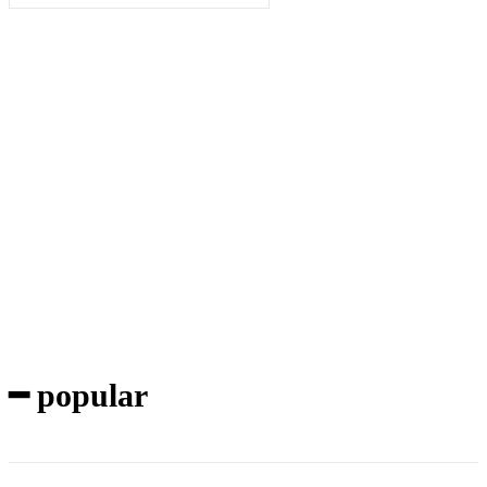
Subscribe to our magazine
━ popular