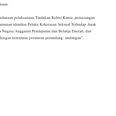
anaan.
Pendanaan pelaksanaan Tindakan Kebiri Kimia, pemasangan
engumuman identitas Pelaku Kekerasan Seksual Terhadap Anak
a Negara Anggaran Pendapatan dan Belanja Daerah; dan
i dengan ketentuan peraturan perundang- undangan”.