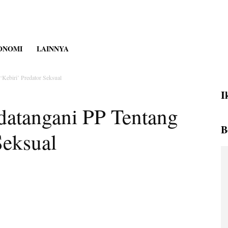
ONOMI
LAINNYA
Kebiri’ Predator Seksual
I
datangani PP Tentang
B
Seksual