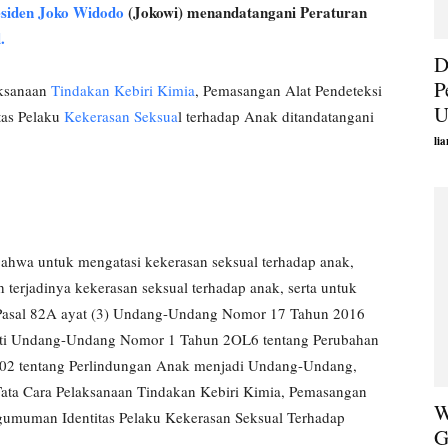
siden Joko Widodo
(Jokowi) menandatangani Peraturan
.
D
P
aksanaan
Tindakan Kebiri Kimia
, Pemasangan Alat Pendeteksi
U
tas Pelaku
Kekerasan Seksua
l terhadap Anak ditandatangani
li
Bahwa untuk mengatasi kekerasan seksual terhadap anak,
 terjadinya kekerasan seksual terhadap anak, serta untuk
 Pasal 82A ayat (3) Undang-Undang Nomor 17 Tahun 2016
anti Undang-Undang Nomor 1 Tahun 2OL6 tentang Perubahan
2 tentang Perlindungan Anak menjadi Undang-Undang,
Tata Cara Pelaksanaan Tindakan Kebiri Kimia, Pemasangan
W
engumuman Identitas Pelaku Kekerasan Seksual Terhadap
G