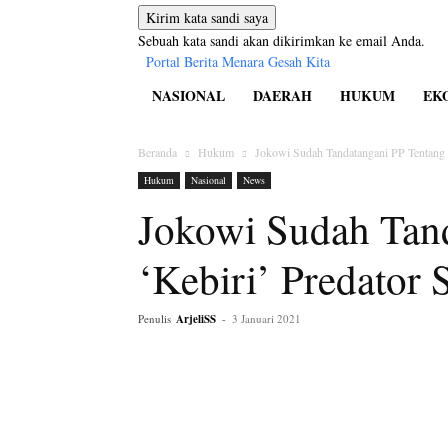
Sebuah kata sandi akan dikirimkan ke email Anda.
Portal Berita Menara Gesah Kita
NASIONAL
DAERAH
HUKUM
EK
Beranda
Hukum
Jokowi Sudah Tandatangani PP Tentang ‘
Hukum
Nasional
News
Jokowi Sudah Tan
‘Kebiri’ Predator 
Penulis
ArjeliSS
-
3 Januari 2021