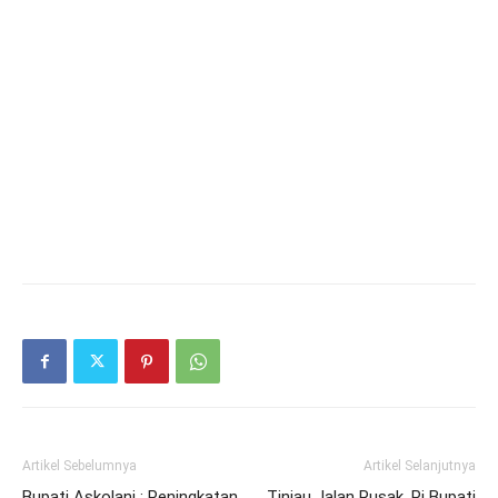
Artikel Sebelumnya
Artikel Selanjutnya
Bupati Askolani : Peningkatan
Tinjau Jalan Rusak, Pj Bupati