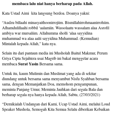
membaca lalu niat hanya berharap pada Allah.
Kata Ustad Aimi kita langsung berdoa. Doanya yakni:
“Audzu billaahi minasyaithoonirrojiim. Bismillahirrohmaanirrohiim.
Alhamdulillaahi robbil ‘aalamiin. Wassolaatu wassalam alaa Asrofil
ambiya war mursaliim. Allahumma sholli ‘alaa sayyidina
muhammad wa alaa aalii sayyidina Muhammad. (Kemudian)
Mintalah kepada Allah,” kata nya.
Selain itu dari pantaun media ini Musholah Baitul Makmur, Perum
Griya Cipta Sejahtera usai Magrib ini bakal menggelar acara
Surat Yasin
membaca
Bersama sama.
Untuk itu, kaum Mulimin dan Muslimat yang ada di sekitar
diundang untuk bersama sama menyambut Nisfu Syahban bersama
sama, dengan Memanjatkan Doa, memohom pengampunan,
meminta Panjang Umur, Meminta Jauhkan dari segala Bala dan
berharap segala nya hanya kepada Allah, Sabtu, (27/03/2021)
“Demikialah Undangan dari Kami, Ucap Ustad Aimi, melalui Loud
Speaker Mushola, Semogah Kita Semua Selalu diberikan Kebaikan