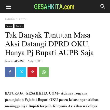
Beranda
News
News
Politik
Tak Banyak Tuntutan Masa
Aksi Datangi DPRD OKU,
Hanya Pj Bupati AUPB Saja
Penulis
ArjeliSS
-
5 April 2021
GESAHKITA COM– Adanya rencana
BATURAJA,
penunjukan Pejabat Bupati OKU pasca kekosongan akibat
meninggalnya Bupati terpilih Kuryana Azis dan wakilnya