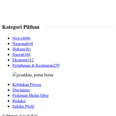
Kategori Pilihan
News
4606
Nasional
638
Hukum
381
Daerah
364
Ekonomi
312
Pertahanan & Keamanan
239
Kebijakan Privasi
Disclaimer
Pedoman Media Siber
Redaksi
Sekilas Profil
© Menara Gesah Kita