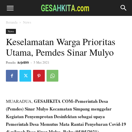
Beranda
News
News
Keselamatan Warga Prioritas
Utama, Pemdes Sinar Mulyo
Penulis
ArjeliSS
-
5 Mei 2021
GESAHKITA COM–Pemerintah Desa
MUARADUA,
(Pemdes) Sinar Mulyo Kecamatan Simpang menggelar
Kegiatan Penyemprotan Desinfektan sebagai upaya
Pemerintah Desa Memutus Mata Rantai Penyebaran Covid-19
di wilayah Desa Sinar Mulyo, Rabu (05/05/2021)