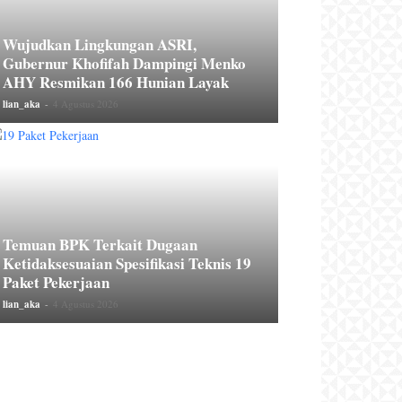
Wujudkan Lingkungan ASRI,
Gubernur Khofifah Dampingi Menko
AHY Resmikan 166 Hunian Layak
lian_aka
-
4 Agustus 2026
Temuan BPK Terkait Dugaan
Ketidaksesuaian Spesifikasi Teknis 19
Paket Pekerjaan
lian_aka
-
4 Agustus 2026