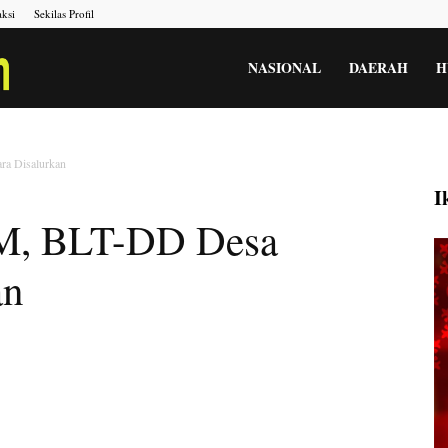
ksi
Sekilas Profil
Portal
NASIONAL
DAERAH
H
Berita
a Disalurkan
I
M, BLT-DD Desa
Menara
an
Gesah
Kita