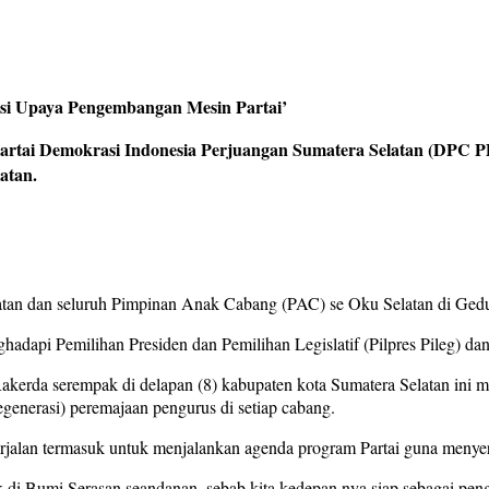
si Upaya Pengembangan Mesin Partai’
 Demokrasi Indonesia Perjuangan Sumatera Selatan (DPC PDI
atan.
latan dan seluruh Pimpinan Anak Cabang (PAC) se Oku Selatan di Ge
hadapi Pemilihan Presiden dan Pemilihan Legislatif (Pilpres Pileg) da
kerda serempak di delapan (8) kabupaten kota Sumatera Selatan ini 
generasi) peremajaan pengurus di setiap cabang.
erjalan termasuk untuk menjalankan agenda program Partai guna menye
k di Bumi Serasan seandanan, sebab kita kedepan nya siap sebagai pen