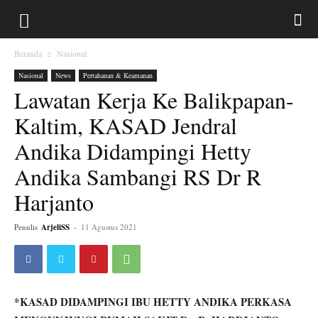
Beranda
Nasional
Nasional
News
Pertahanan & Keamanan
Lawatan Kerja Ke Balikpapan-
Kaltim, KASAD Jendral
Andika Didampingi Hetty
Andika Sambangi RS Dr R
Harjanto
Penulis
ArjeliSS
-
11 Agustus 2021
*KASAD DIDAMPINGI IBU HETTY ANDIKA PERKASA