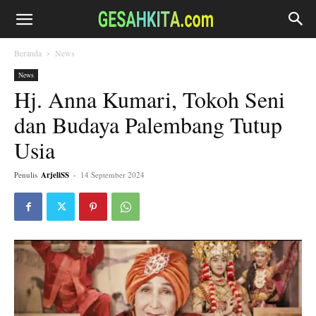
Beranda
News
News
Hj. Anna Kumari, Tokoh Seni
dan Budaya Palembang Tutup
Usia
Penulis
ArjeliSS
-
14 September 2024