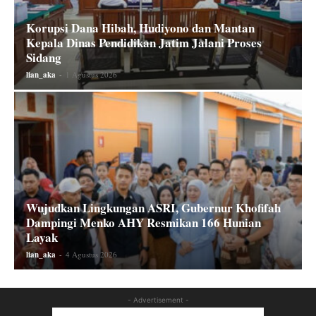
Korupsi Dana Hibah, Hudiyono dan Mantan
Kepala Dinas Pendidikan Jatim Jalani Proses
Sidang
lian_aka
-
1 Agustus 2026
Wujudkan Lingkungan ASRI, Gubernur Khofifah
Dampingi Menko AHY Resmikan 166 Hunian
Layak
lian_aka
-
4 Agustus 2026
- Advertisement -