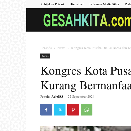
Kebijakan Privasi
Disclaimer
Pedoman Media Siber
Reda
Beranda
News
Kongres Kota Pusaka Dinilai Boros dan K
News
Kongres Kota Pusa
Kurang Bermanfaa
Penulis
ArjeliSS
-
22 September 2024