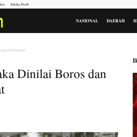
ksi
Sekilas Profil
Portal
NASIONAL
DAERAH
H
Berita
urang Bermanfaat
I
ka Dinilai Boros dan
Menara
t
Gesah
Kita