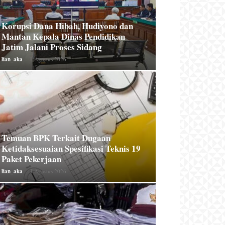
Korupsi Dana Hibah, Hudiyono dan
Mantan Kepala Dinas Pendidikan
Jatim Jalani Proses Sidang
lian_aka
-
1 Agustus 2026
Temuan BPK Terkait Dugaan
Ketidaksesuaian Spesifikasi Teknis 19
Paket Pekerjaan
lian_aka
-
4 Agustus 2026