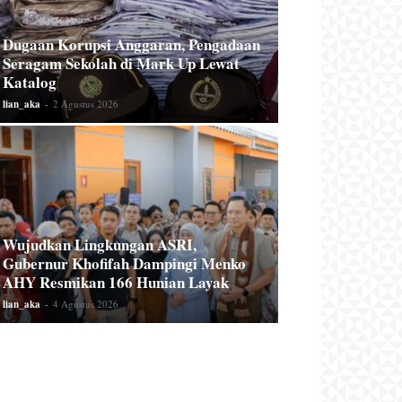
Dugaan Korupsi Anggaran, Pengadaan
Seragam Sekolah di Mark Up Lewat
Katalog
lian_aka
-
2 Agustus 2026
Wujudkan Lingkungan ASRI,
Gubernur Khofifah Dampingi Menko
AHY Resmikan 166 Hunian Layak
lian_aka
-
4 Agustus 2026