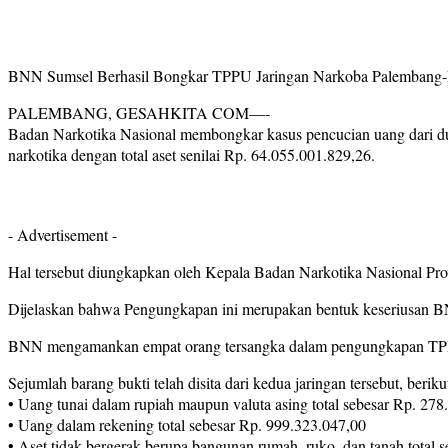
BNN Sumsel Berhasil Bongkar TPPU Jaringan Narkoba Palembang-Ma
PALEMBANG, GESAHKITA COM—-
Badan Narkotika Nasional membongkar kasus pencucian uang dari du
narkotika dengan total aset senilai Rp. 64.055.001.829,26.
- Advertisement -
Hal tersebut diungkapkan oleh Kepala Badan Narkotika Nasional Prov
Dijelaskan bahwa Pengungkapan ini merupakan bentuk keseriusan BN
BNN mengamankan empat orang tersangka dalam pengungkapan TPPU dar
Sejumlah barang bukti telah disita dari kedua jaringan tersebut, beriku
• Uang tunai dalam rupiah maupun valuta asing total sebesar Rp. 278
• Uang dalam rekening total sebesar Rp. 999.323.047,00
• Aset tidak bergerak berupa bangunan rumah, ruko, dan tanah total s