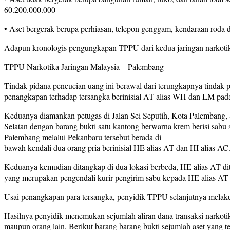
60.200.000.000
• Aset bergerak berupa perhiasan, telepon genggam, kendaraan roda d
Adapun kronologis pengungkapan TPPU dari kedua jaringan narkotika
TPPU Narkotika Jaringan Malaysia – Palembang
Tindak pidana pencucian uang ini berawal dari terungkapnya tinda
penangkapan terhadap tersangka berinisial AT alias WH dan LM pada 
Keduanya diamankan petugas di Jalan Sei Seputih, Kota Palembang,
Selatan dengan barang bukti satu kantong berwarna krem berisi sabu 
Palembang melalui Pekanbaru tersebut berada di
bawah kendali dua orang pria berinisial HE alias AT dan HI alias AC
Keduanya kemudian ditangkap di dua lokasi berbeda, HE alias AT di
yang merupakan pengendali kurir pengirim sabu kepada HE alias AT
Usai penangkapan para tersangka, penyidik TPPU selanjutnya melaku
Hasilnya penyidik menemukan sejumlah aliran dana transaksi narkot
maupun orang lain. Berikut barang barang bukti sejumlah aset yang tela