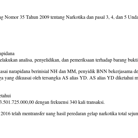
ang Nomor 35 Tahun 2009 tentang Narkotika dan pasal 3, 4, dan 5 U
rapidana
ukan analisa, penyelidikan, dan pemeriksaan terhadap barang bukti 
ikuasai narapidana berinisial NH dan MM, penyidik BNN bekerjasama
ga yang dikuasai oleh tersangka AS alias YD. AS alias YD diketahui 
etahui
13.501.725.000,00 dengan frekuensi 340 kali transaksi.
16 telah mentransfer uang hasil peredaran gelap narkotika total sejum