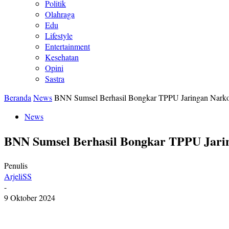
Politik
Olahraga
Edu
Lifestyle
Entertainment
Kesehatan
Opini
Sastra
Beranda
News
BNN Sumsel Berhasil Bongkar TPPU Jaringan Narko
News
BNN Sumsel Berhasil Bongkar TPPU Jarin
Penulis
ArjeliSS
-
9 Oktober 2024