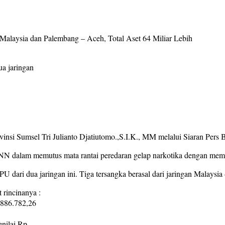
laysia dan Palembang – Aceh, Total Aset 64 Miliar Lebih
a jaringan
insi Sumsel Tri Julianto Djatiutomo.,S.I.K., MM melalui Siaran Pers
N dalam memutus mata rantai peredaran gelap narkotika dengan memi
i dua jaringan ini. Tiga tersangka berasal dari jaringan Malaysia 
t rincinanya :
.886.782,26
enilai Rp.