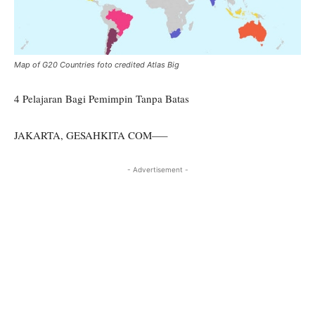
Map of G20 Countries foto credited Atlas Big
4 Pelajaran Bagi Pemimpin Tanpa Batas
JAKARTA, GESAHKITA COM—–
- Advertisement -