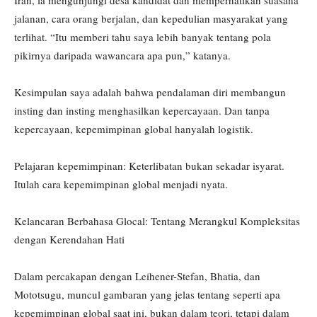
jalanan, cara orang berjalan, dan kepedulian masyarakat yang
terlihat. “Itu memberi tahu saya lebih banyak tentang pola
pikirnya daripada wawancara apa pun,” katanya.
Kesimpulan saya adalah bahwa pendalaman diri membangun
insting dan insting menghasilkan kepercayaan. Dan tanpa
kepercayaan, kepemimpinan global hanyalah logistik.
Pelajaran kepemimpinan: Keterlibatan bukan sekadar isyarat.
Itulah cara kepemimpinan global menjadi nyata.
Kelancaran Berbahasa Glocal: Tentang Merangkul Kompleksitas
dengan Kerendahan Hati
Dalam percakapan dengan Leihener-Stefan, Bhatia, dan
Mototsugu, muncul gambaran yang jelas tentang seperti apa
kepemimpinan global saat ini, bukan dalam teori, tetapi dalam