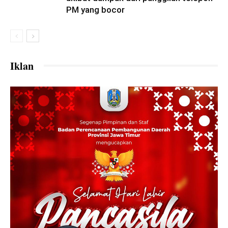
PM yang bocor
Iklan