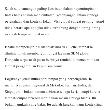
Salah satu tantangan paling konsisten dalam kepemimpinan
lintas batas adalah menjembatani kesenjangan antara strategi
perusahaan dan konteks lokal . Visi global sangat penting, tetapi
tidak berarti apa-apa jika tidak terhubung dengan orang-orang
nyata di tempat-tempat nyata.
Bhatia mempelajari hal ini sejak dini di Gillette, tempat ia
diminta untuk membangun fungsi layanan SDM global.
Daripada terpusat di pusat berbiaya rendah, ia mencerminkan
tempat pengambilan keputusan bisnis.
Logikanya jelas: mulai dari tempat yang berpengaruh. Ia
mendirikan pusat regional di Meksiko, Jerman, India, dan
Singapura—bukan karena arbitrase tenaga kerja, tetapi karena
tempat-tempat tersebut merupakan mesin strategi bisnis. Itu
bukan langkah yang baku. Itu adalah langkah yang kontekstual.