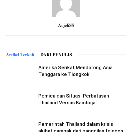
ArjeliSS
Artikel Terkait
DARI PENULIS
Amerika Serikat Mendorong Asia
Tenggara ke Tiongkok
Pemicu dan Situasi Perbatasan
Thailand Versus Kamboja
Pemerintah Thailand dalam krisis
akibat dampak dari panggilan telepon