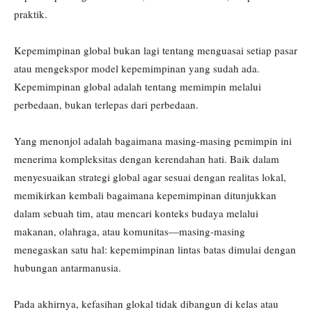
praktik.
Kepemimpinan global bukan lagi tentang menguasai setiap pasar
atau mengekspor model kepemimpinan yang sudah ada.
Kepemimpinan global adalah tentang memimpin melalui
perbedaan, bukan terlepas dari perbedaan.
Yang menonjol adalah bagaimana masing-masing pemimpin ini
menerima kompleksitas dengan kerendahan hati. Baik dalam
menyesuaikan strategi global agar sesuai dengan realitas lokal,
memikirkan kembali bagaimana kepemimpinan ditunjukkan
dalam sebuah tim, atau mencari konteks budaya melalui
makanan, olahraga, atau komunitas—masing-masing
menegaskan satu hal: kepemimpinan lintas batas dimulai dengan
hubungan antarmanusia.
Pada akhirnya, kefasihan glokal tidak dibangun di kelas atau