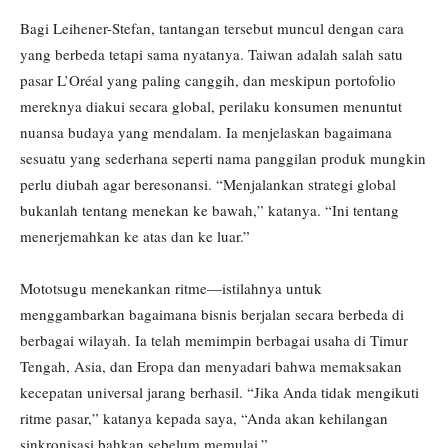
Bagi Leihener-Stefan, tantangan tersebut muncul dengan cara
yang berbeda tetapi sama nyatanya. Taiwan adalah salah satu
pasar L’Oréal yang paling canggih, dan meskipun portofolio
mereknya diakui secara global, perilaku konsumen menuntut
nuansa budaya yang mendalam. Ia menjelaskan bagaimana
sesuatu yang sederhana seperti nama panggilan produk mungkin
perlu diubah agar beresonansi. “Menjalankan strategi global
bukanlah tentang menekan ke bawah,” katanya. “Ini tentang
menerjemahkan ke atas dan ke luar.”
Mototsugu menekankan ritme—istilahnya untuk
menggambarkan bagaimana bisnis berjalan secara berbeda di
berbagai wilayah. Ia telah memimpin berbagai usaha di Timur
Tengah, Asia, dan Eropa dan menyadari bahwa memaksakan
kecepatan universal jarang berhasil. “Jika Anda tidak mengikuti
ritme pasar,” katanya kepada saya, “Anda akan kehilangan
sinkronisasi bahkan sebelum memulai.”