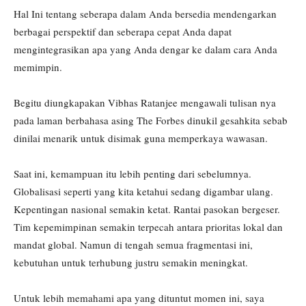
Hal Ini tentang seberapa dalam Anda bersedia mendengarkan
berbagai perspektif dan seberapa cepat Anda dapat
mengintegrasikan apa yang Anda dengar ke dalam cara Anda
memimpin.
Begitu diungkapakan Vibhas Ratanjee mengawali tulisan nya
pada laman berbahasa asing The Forbes dinukil gesahkita sebab
dinilai menarik untuk disimak guna memperkaya wawasan.
Saat ini, kemampuan itu lebih penting dari sebelumnya.
Globalisasi seperti yang kita ketahui sedang digambar ulang.
Kepentingan nasional semakin ketat. Rantai pasokan bergeser.
Tim kepemimpinan semakin terpecah antara prioritas lokal dan
mandat global. Namun di tengah semua fragmentasi ini,
kebutuhan untuk terhubung justru semakin meningkat.
Untuk lebih memahami apa yang dituntut momen ini, saya