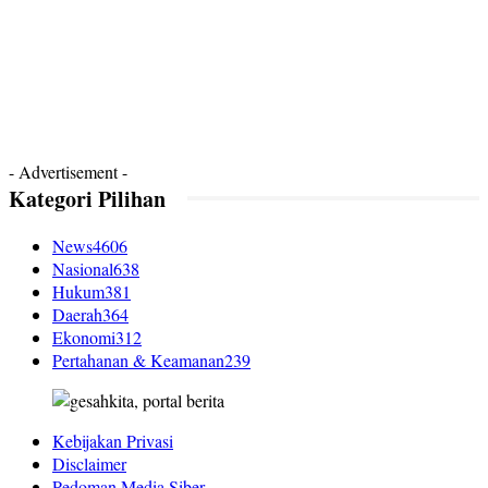
- Advertisement -
Kategori Pilihan
News
4606
Nasional
638
Hukum
381
Daerah
364
Ekonomi
312
Pertahanan & Keamanan
239
Kebijakan Privasi
Disclaimer
Pedoman Media Siber