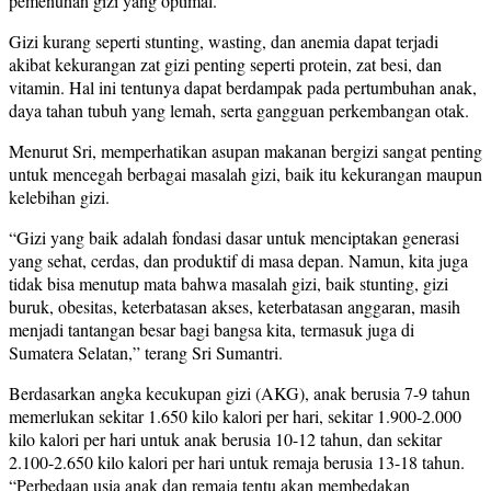
pemenuhan gizi yang optimal.
Gizi kurang seperti stunting, wasting, dan anemia dapat terjadi
akibat kekurangan zat gizi penting seperti protein, zat besi, dan
vitamin. Hal ini tentunya dapat berdampak pada pertumbuhan anak,
daya tahan tubuh yang lemah, serta gangguan perkembangan otak.
Menurut Sri, memperhatikan asupan makanan bergizi sangat penting
untuk mencegah berbagai masalah gizi, baik itu kekurangan maupun
kelebihan gizi.
“Gizi yang baik adalah fondasi dasar untuk menciptakan generasi
yang sehat, cerdas, dan produktif di masa depan. Namun, kita juga
tidak bisa menutup mata bahwa masalah gizi, baik stunting, gizi
buruk, obesitas, keterbatasan akses, keterbatasan anggaran, masih
menjadi tantangan besar bagi bangsa kita, termasuk juga di
Sumatera Selatan,” terang Sri Sumantri.
Berdasarkan angka kecukupan gizi (AKG), anak berusia 7-9 tahun
memerlukan sekitar 1.650 kilo kalori per hari, sekitar 1.900-2.000
kilo kalori per hari untuk anak berusia 10-12 tahun, dan sekitar
2.100-2.650 kilo kalori per hari untuk remaja berusia 13-18 tahun.
“Perbedaan usia anak dan remaja tentu akan membedakan