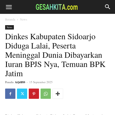
Beranda
News
News
Dinkes Kabupaten Sidoarjo
Diduga Lalai, Peserta
Meninggal Dunia Dibayarkan
Iuran BPJS Nya, Temuan BPK
Jatim
Penulis
ArjeliSS
-
15 September 2025