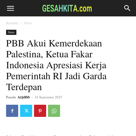
Beranda
News
News
PBB Akui Kemerdekaan
Palestina, Ketua Fakar
Indonesia Apresiasi Kerja
Pemerintah RI Jadi Garda
Terdepan
Penulis
ArjeliSS
-
16 September 2025