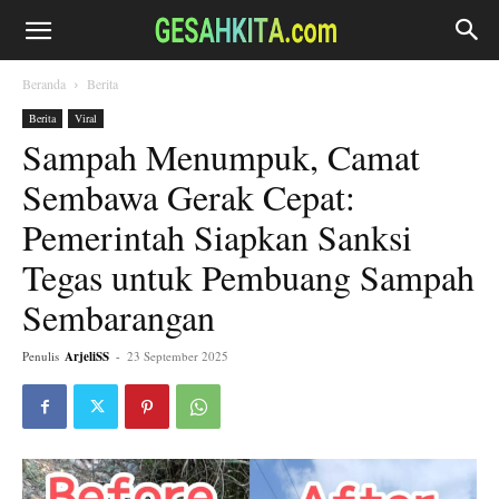
Beranda
Berita
Berita
Viral
Sampah Menumpuk, Camat
Sembawa Gerak Cepat:
Pemerintah Siapkan Sanksi
Tegas untuk Pembuang Sampah
Sembarangan
Penulis
ArjeliSS
-
23 September 2025