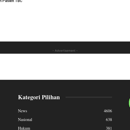
 Pasien TBC
- Advertisement -
Kategori Pilihan
News
4606
Nasional
638
Hukum
381