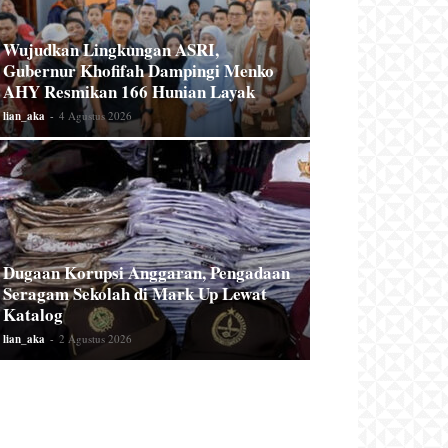
Wujudkan Lingkungan ASRI,
Gubernur Khofifah Dampingi Menko
AHY Resmikan 166 Hunian Layak
lian_aka
-
4 Agustus 2026
Dugaan Korupsi Anggaran, Pengadaan
Seragam Sekolah di Mark Up Lewat
Katalog
lian_aka
-
2 Agustus 2026