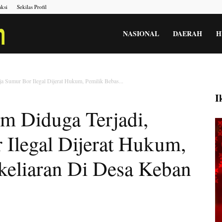
ksi
Sekilas Profil
Portal
NASIONAL
DAERAH
H
Berita
a Sumur Bor Ilegal Dijerat Hukum, Pemilik Bebas...
I
m Diduga Terjadi,
Menara
 Ilegal Dijerat Hukum,
Gesah
keliaran Di Desa Keban
Kita