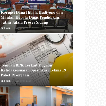
Korupsi Dana Hibah, Hudiyono dan
Mantan Kepala Dinas Pendidikan
Jatim Jalani Proses Sidang
lian_aka
-
1 Agustus 2026
Temuan BPK Terkait Dugaan
Ketidaksesuaian Spesifikasi Teknis 19
Paket Pekerjaan
lian_aka
-
4 Agustus 2026