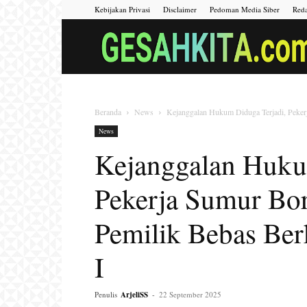
Kebijakan Privasi
Disclaimer
Pedoman Media Siber
Reda
Beranda
News
Kejanggalan Hukum Diduga Terjadi, Pekerj
News
Kejanggalan Huku
Pekerja Sumur Bor
Pemilik Bebas Ber
I
Penulis
ArjeliSS
-
22 September 2025