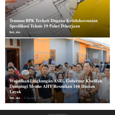
Temuan BPK Terkait Dugaan Ketidaksesuaian
Spesifikasi Teknis 19 Paket Pekerjaan
lian_aka
-
4 Agustus 2026
Wujudkan Lingkungan ASRI, Gubernur Khofifah
Dampingi Menko AHY Resmikan 166 Hunian
Layak
lian_aka
-
4 Agustus 2026
- Advertisement -