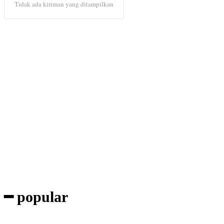
Tidak ada kiriman yang ditampilkan
Subscribe to our magazine
━ popular