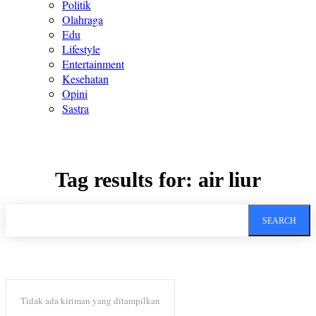
Politik
Olahraga
Edu
Lifestyle
Entertainment
Kesehatan
Opini
Sastra
Tag results for:
air liur
SEARCH
Tidak ada kiriman yang ditampilkan