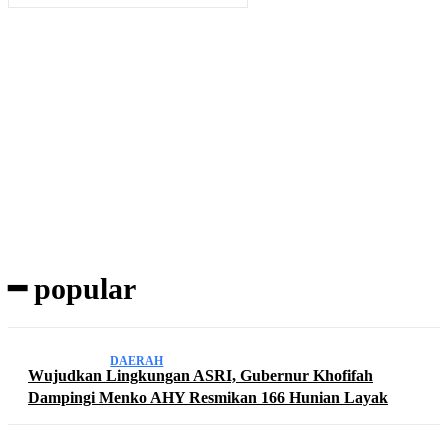
Subscribe to our magazine
━ popular
DAERAH
Wujudkan Lingkungan ASRI, Gubernur Khofifah
Dampingi Menko AHY Resmikan 166 Hunian Layak