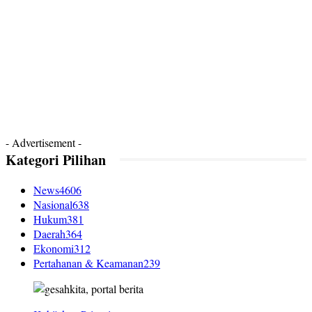
- Advertisement -
Kategori Pilihan
News
4606
Nasional
638
Hukum
381
Daerah
364
Ekonomi
312
Pertahanan & Keamanan
239