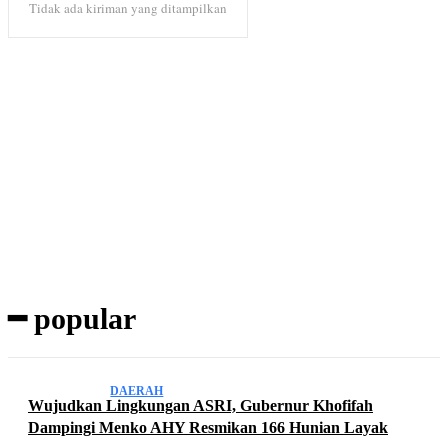
Tidak ada kiriman yang ditampilkan
Subscribe to our magazine
━ popular
DAERAH
Wujudkan Lingkungan ASRI, Gubernur Khofifah
Dampingi Menko AHY Resmikan 166 Hunian Layak