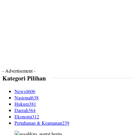
- Advertisement -
Kategori Pilihan
News
4606
Nasional
638
Hukum
381
Daerah
364
Ekonomi
312
Pertahanan & Keamanan
239