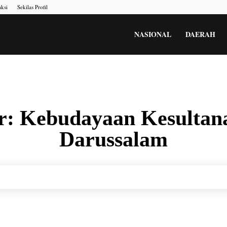
ksi
Sekilas Profil
NASIONAL
DAERAH
or:
Kebudayaan Kesultan
Darussalam