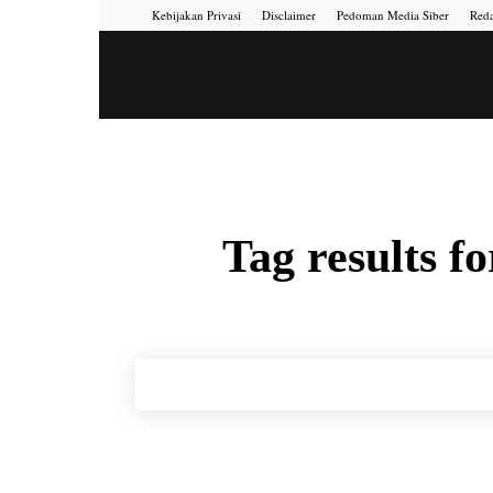
Kebijakan Privasi
Disclaimer
Pedoman Media Siber
Reda
Portal
Berita
Tag results f
Menara
Gesah
Kita