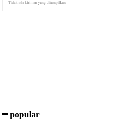
Tidak ada kiriman yang ditampilkan
Subscribe to our magazine
━ popular