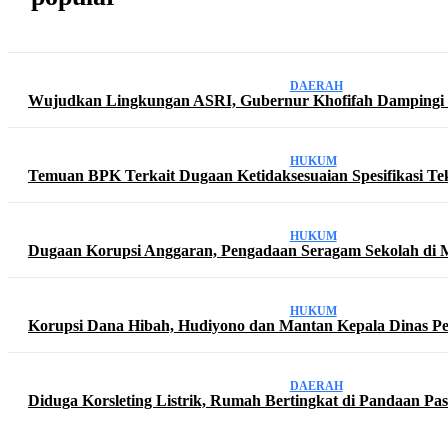
DAERAH
Wujudkan Lingkungan ASRI, Gubernur Khofifah Dampingi
HUKUM
Temuan BPK Terkait Dugaan Ketidaksesuaian Spesifikasi Tek
HUKUM
Dugaan Korupsi Anggaran, Pengadaan Seragam Sekolah di 
HUKUM
Korupsi Dana Hibah, Hudiyono dan Mantan Kepala Dinas Pen
DAERAH
Diduga Korsleting Listrik, Rumah Bertingkat di Pandaan P