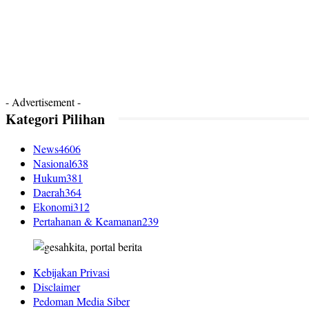
- Advertisement -
Kategori Pilihan
News
4606
Nasional
638
Hukum
381
Daerah
364
Ekonomi
312
Pertahanan & Keamanan
239
Kebijakan Privasi
Disclaimer
Pedoman Media Siber