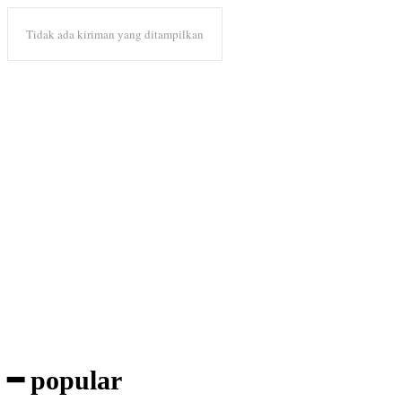
Tidak ada kiriman yang ditampilkan
Subscribe to our magazine
━ popular