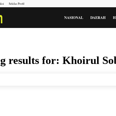
ksi
Sekilas Profil
Portal
NASIONAL
DAERAH
H
Berita
g results for:
Khoirul So
Menara
Gesah
Kita