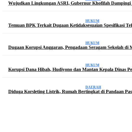
Wujudkan Lingkungan ASRI, Gubernur Khofifah Dampingi
HUKUM
Temuan BPK Terkait Dugaan Ketidaksesuaian Spesifikasi Tek
HUKUM
Dugaan Korupsi Anggaran, Pengadaan Seragam Sekolah di 
HUKUM
Korupsi Dana Hibah, Hudiyono dan Mantan Kepala Dinas Pen
DAERAH
Diduga Korsleting Listrik, Rumah Bertingkat di Pandaan P