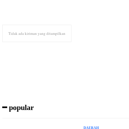
Tidak ada kiriman yang ditampilkan
Subscribe to our magazine
━ popular
DAERAH