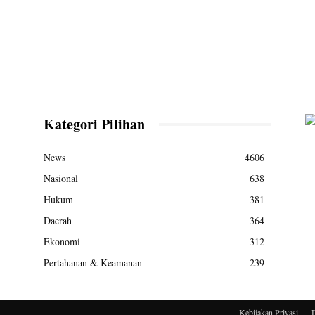
Kategori Pilihan
News
4606
Nasional
638
Hukum
381
Daerah
364
Ekonomi
312
Pertahanan & Keamanan
239
Kebijakan Privasi