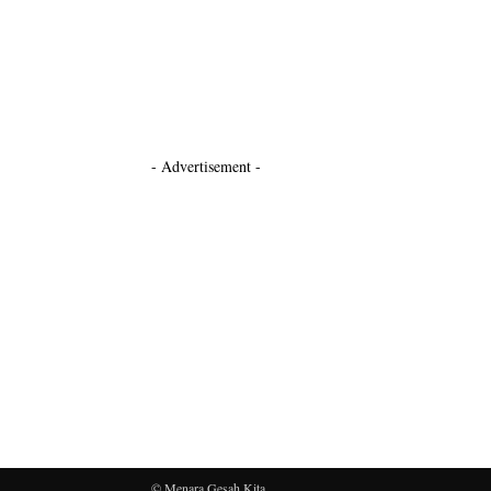
- Advertisement -
© Menara Gesah Kita