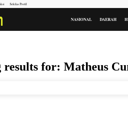
ksi
Sekilas Profil
Portal
NASIONAL
DAERAH
H
Berita
 results for:
Matheus Cu
Menara
Gesah
Kita