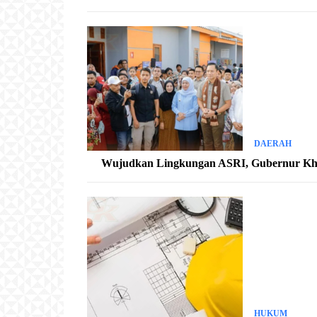
DAERAH
Wujudkan Lingkungan ASRI, Gubernur Kh
HUKUM