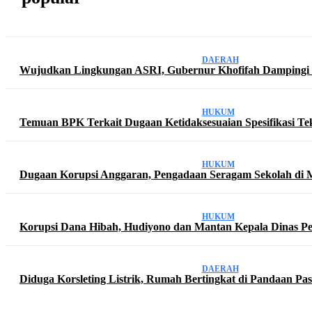
DAERAH
Wujudkan Lingkungan ASRI, Gubernur Khofifah Dampingi
HUKUM
Temuan BPK Terkait Dugaan Ketidaksesuaian Spesifikasi Tek
HUKUM
Dugaan Korupsi Anggaran, Pengadaan Seragam Sekolah di 
HUKUM
Korupsi Dana Hibah, Hudiyono dan Mantan Kepala Dinas Pen
DAERAH
Diduga Korsleting Listrik, Rumah Bertingkat di Pandaan P