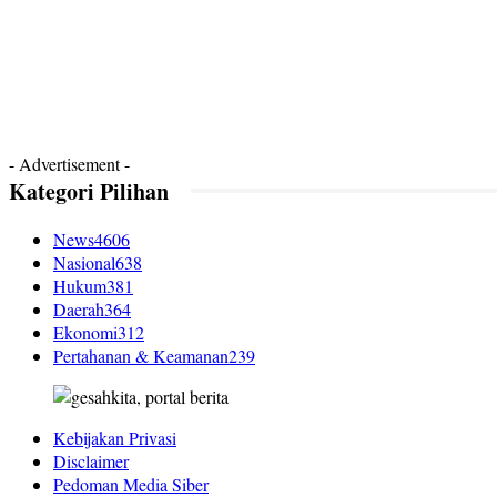
- Advertisement -
Kategori Pilihan
News
4606
Nasional
638
Hukum
381
Daerah
364
Ekonomi
312
Pertahanan & Keamanan
239
Kebijakan Privasi
Disclaimer
Pedoman Media Siber