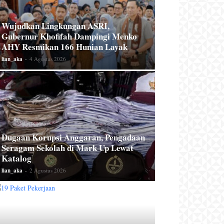
Wujudkan Lingkungan ASRI,
Gubernur Khofifah Dampingi Menko
AHY Resmikan 166 Hunian Layak
lian_aka
-
4 Agustus 2026
Dugaan Korupsi Anggaran, Pengadaan
Seragam Sekolah di Mark Up Lewat
Katalog
lian_aka
-
2 Agustus 2026