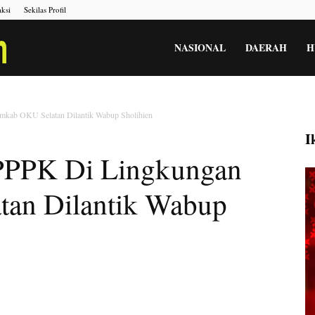
ksi
Sekilas Profil
Portal
NASIONAL
DAERAH
H
Berita
mkab OKU Selatan Dilantik Wabup Sholihien
I
PPPK Di Lingkungan
Menara
an Dilantik Wabup
Gesah
Kita