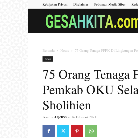
Kebijakan Privasi
Disclaimer
Pedoman Media Siber
Reda
Beranda
News
75 Orang Tenaga PPPK Di Lingkungan Pe
News
75 Orang Tenaga 
Pemkab OKU Selat
Sholihien
Penulis
ArjeliSS
-
16 Februari 2021