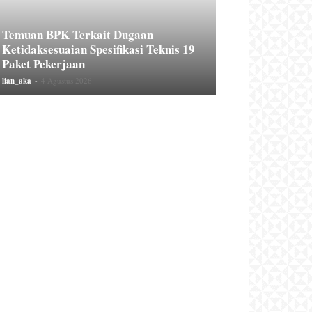
Temuan BPK Terkait Dugaan
Ketidaksesuaian Spesifikasi Teknis 19
Paket Pekerjaan
lian_aka
-
4 Agustus 2026