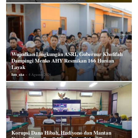
Wujudkan Lingkungan ASRI, Gubernur Khofifah
Dampingi Menko AHY Resmikan 166 Hunian
Layak
lian_aka
-
4 Agustus 2026
Korupsi Dana Hibah, Hudiyono dan Mantan