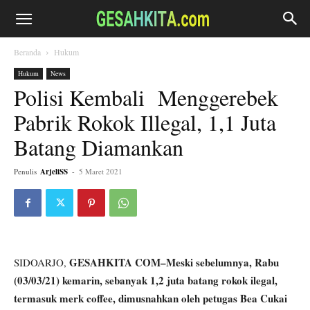
Beranda
Hukum
Hukum
News
Polisi Kembali Menggerebek
Pabrik Rokok Illegal, 1,1 Juta
Batang Diamankan
Penulis
ArjeliSS
-
5 Maret 2021
GESAHKITA COM–Meski sebelumnya, Rabu
SIDOARJO,
(03/03/21) kemarin, sebanyak 1,2 juta batang rokok ilegal,
termasuk merk coffee, dimusnahkan oleh petugas Bea Cukai