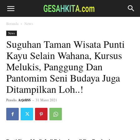
Beranda
News
News
Suguhan Taman Wisata Punti
Kayu Selain Wahana, Kursus
Melukis, Panggung Dan
Pantomim Seni Budaya Juga
Ditampilkan Loh..!
Penulis
ArjeliSS
-
31 Maret 2021