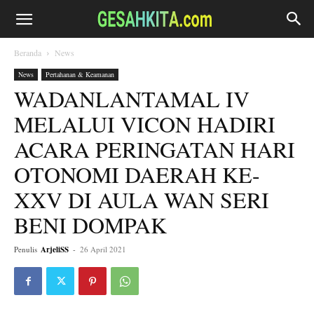
Beranda
News
News
Pertahanan & Keamanan
WADANLANTAMAL IV
MELALUI VICON HADIRI
ACARA PERINGATAN HARI
OTONOMI DAERAH KE-
XXV DI AULA WAN SERI
BENI DOMPAK
Penulis
ArjeliSS
-
26 April 2021