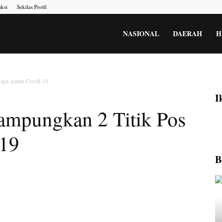
ksi
Sekilas Profil
NASIONAL
DAERAH
H
Jaga Aman Covid-19
I
ampungkan 2 Titik Pos
-19
B