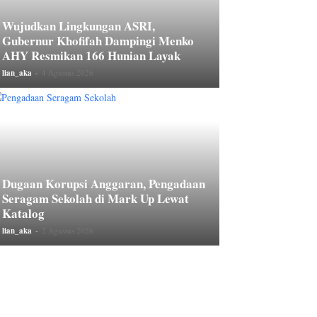
Wujudkan Lingkungan ASRI,
Gubernur Khofifah Dampingi Menko
AHY Resmikan 166 Hunian Layak
lian_aka
-
4 Agustus 2026
Dugaan Korupsi Anggaran, Pengadaan
Seragam Sekolah di Mark Up Lewat
Katalog
lian_aka
-
2 Agustus 2026