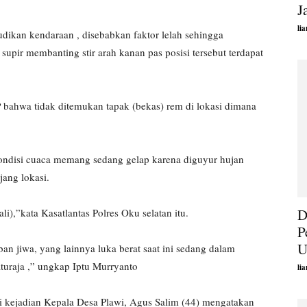
J
li
dikan kendaraan , disebabkan faktor lelah sehingga
 supir membanting stir arah kanan pas posisi tersebut terdapat
 bahwa tidak ditemukan tapak (bekas) rem di lokasi dimana
 kondisi cuaca memang sedang gelap karena diguyur hujan
jang lokasi.
D
ali),”kata Kasatlantas Polres Oku selatan itu.
P
U
ban jiwa, yang lainnya luka berat saat ini sedang dalam
uraja ,” ungkap Iptu Murryanto
li
i kejadian Kepala Desa Plawi, Agus Salim (44) mengatakan