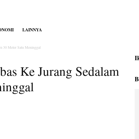
ONOMI
LAINNYA
am 30 Meter Satu Meninggal
I
ebas Ke Jurang Sedalam
B
inggal