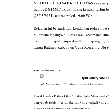
GESAHKITA COM–Naas apa yang d
MUARADUA,
nomor BG1730F akibat hilang kendali terjun b
(23/05/2021) sekitar pukul 19.00 Wib
Kejadian ini bermula saat kendaraan roda empat 
Muaradua tepatnya di Desa Plawi kecamatan Bua
tersebut terdapat 1 supir dan 8 penumpang, tig
warga Baturaja Kabupaten Ogan Komering Ulu (O
- Advertisement -
Iptu Murryanto SH Kasatlantas Polres Oku Selatan
Kasat Lantas Polres Oku Selatan Iptu Murryanto
penyebab peristiwa lakalantas yang terjadi yan
diduga supir kehilangan konsenterasi.