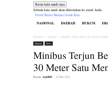
Sebuah kata sandi akan dikirimkan ke email Anda.
Portal Berita Menara Gesah Kita
NASIONAL
DAERAH
HUKUM
EK
Beranda
Hukum
Minibus Terjun Bebas Ke Jurang Sedal
Hukum
News
Minibus Terjun B
30 Meter Satu Men
Penulis
ArjeliSS
-
24 Mei 2021