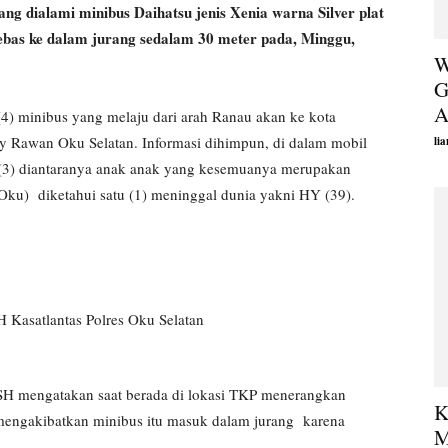
ialami minibus Daihatsu jenis Xenia warna Silver plat
ebas ke dalam jurang sedalam 30 meter pada, Minggu,
W
G
A
(4) minibus yang melaju dari arah Ranau akan ke kota
y Rawan Oku Selatan. Informasi dihimpun, di dalam mobil
li
a (3) diantaranya anak anak yang kesemuanya merupakan
ku) diketahui satu (1) meninggal dunia yakni HY (39).
 SH mengatakan saat berada di lokasi TKP menerangkan
K
g mengakibatkan minibus itu masuk dalam jurang karena
M