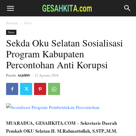
Beranda
News
News
Sekda Oku Selatan Sosialisasi
Program Kabupaten
Percontohan Anti Korupsi
Penulis
ArjeliSS
-
12 Agustus 2024
MUARADUA, GESAHKITA.COM
Sekretaris Daerah
–
Pemkab OKU Selatan H. M.Rahmattullah, S.STP.,M.M.