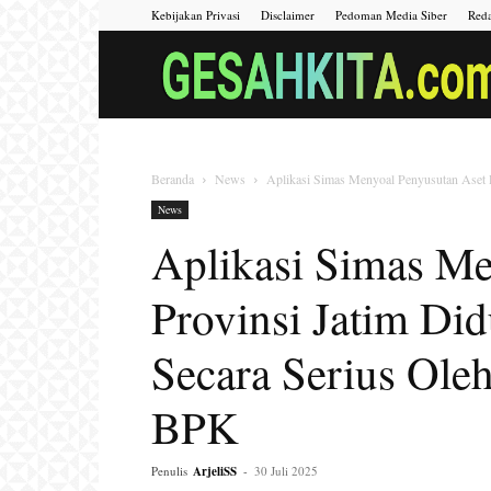
Kebijakan Privasi
Disclaimer
Pedoman Media Siber
Reda
Beranda
News
Aplikasi Simas Menyoal Penyusutan Aset P
News
Aplikasi Simas Me
Provinsi Jatim Di
Secara Serius Ol
BPK
Penulis
ArjeliSS
-
30 Juli 2025