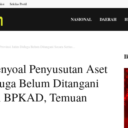
ksi
Sekilas Profil
Portal
NASIONAL
DAERAH
H
Berita
rovinsi Jatim Diduga Belum Ditangani Secara Serius...
I
nyoal Penyusutan Aset
Menara
duga Belum Ditangani
Gesah
eh BPKAD, Temuan
Kita