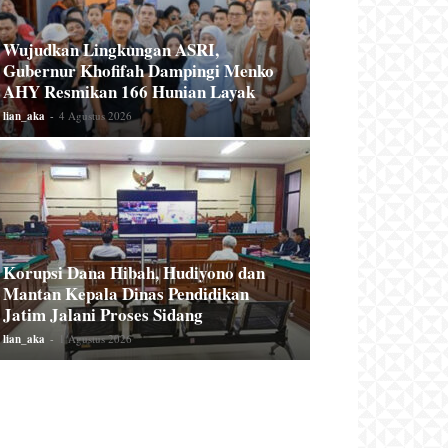
Wujudkan Lingkungan ASRI,
Gubernur Khofifah Dampingi Menko
AHY Resmikan 166 Hunian Layak
lian_aka
-
4 Agustus 2026
Korupsi Dana Hibah, Hudiyono dan
Mantan Kepala Dinas Pendidikan
Jatim Jalani Proses Sidang
lian_aka
-
1 Agustus 2026