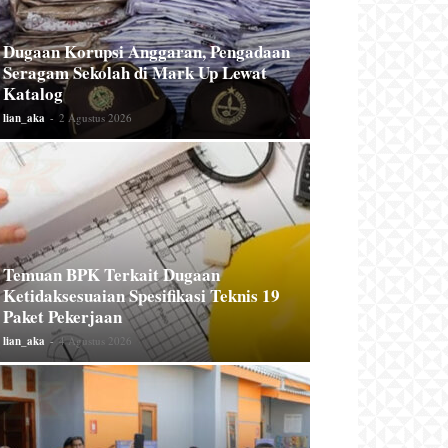
Dugaan Korupsi Anggaran, Pengadaan
Seragam Sekolah di Mark Up Lewat
Katalog
lian_aka
-
2 Agustus 2026
Temuan BPK Terkait Dugaan
Ketidaksesuaian Spesifikasi Teknis 19
Paket Pekerjaan
lian_aka
-
4 Agustus 2026