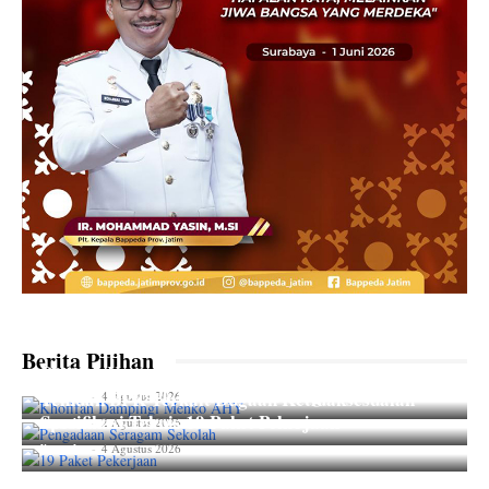
Wujudkan Lingkungan ASRI, Gubernur Khofifah
Dampingi Menko AHY Resmikan 166 Hunian
Berita Pilihan
Layak
Dugaan Korupsi Anggaran, Pengadaan Seragam
Sekolah di Mark Up Lewat Katalog
Temuan BPK Terkait Dugaan Ketidaksesuaian
lian_aka
-
4 Agustus 2026
Spesifikasi Teknis 19 Paket Pekerjaan
lian_aka
-
2 Agustus 2026
lian_aka
-
4 Agustus 2026