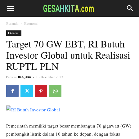
Beranda
Ekonomi
Ekonomi
Target 70 GW EBT, RI Butuh
Investor Global untuk Realisasi
RUPTL PLN
Penulis
lian_aka
-
13 Desember 2025
Pemerintah memiliki target besar membangun 70 gigawatt (GW)
pembangkit listrik dalam 10 tahun ke depan, dengan fokus