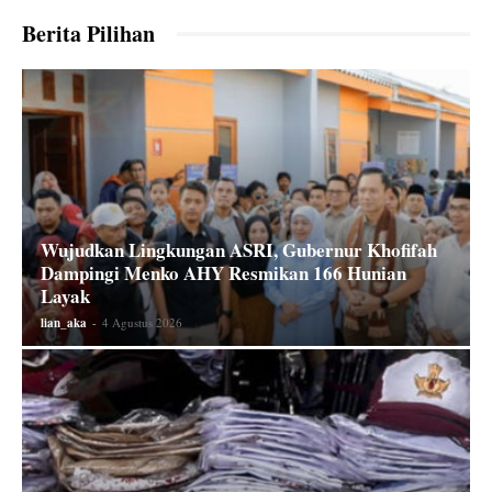
Berita Pilihan
Wujudkan Lingkungan ASRI, Gubernur Khofifah
Dampingi Menko AHY Resmikan 166 Hunian
Layak
lian_aka
-
4 Agustus 2026