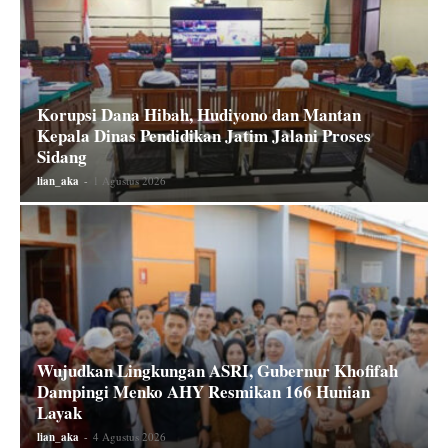
Korupsi Dana Hibah, Hudiyono dan Mantan
Kepala Dinas Pendidikan Jatim Jalani Proses
Sidang
lian_aka
-
1 Agustus 2026
Wujudkan Lingkungan ASRI, Gubernur Khofifah
Dampingi Menko AHY Resmikan 166 Hunian
Layak
lian_aka
-
4 Agustus 2026