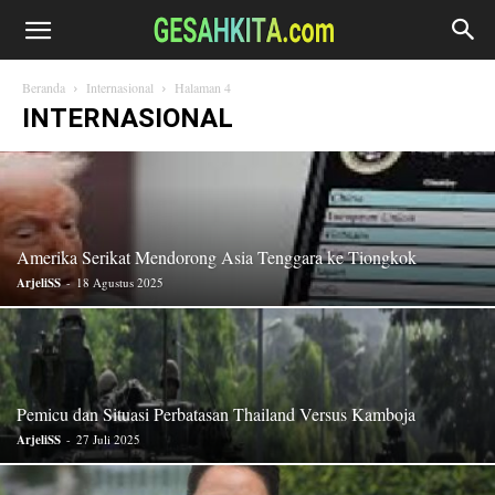
Beranda
Internasional
Halaman 4
INTERNASIONAL
Amerika Serikat Mendorong Asia Tenggara ke Tiongkok
ArjeliSS
-
18 Agustus 2025
Pemicu dan Situasi Perbatasan Thailand Versus Kamboja
ArjeliSS
-
27 Juli 2025