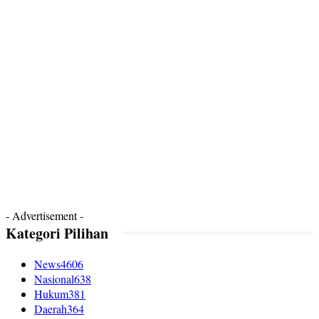
- Advertisement -
Kategori Pilihan
News
4606
Nasional
638
Hukum
381
Daerah
364