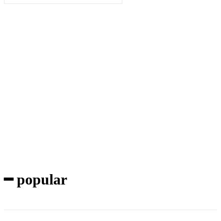
Subscribe to our magazine
━ popular