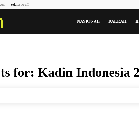
ksi
Sekilas Profil
Portal
NASIONAL
DAERAH
H
Berita
ts for:
Kadin Indonesia 
Menara
Gesah
Kita