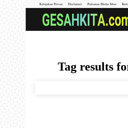
Kebijakan Privasi
Disclaimer
Pedoman Media Siber
Reda
Tag results f