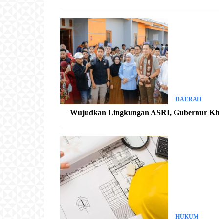
DAERAH
Wujudkan Lingkungan ASRI, Gubernur Kh
HUKUM